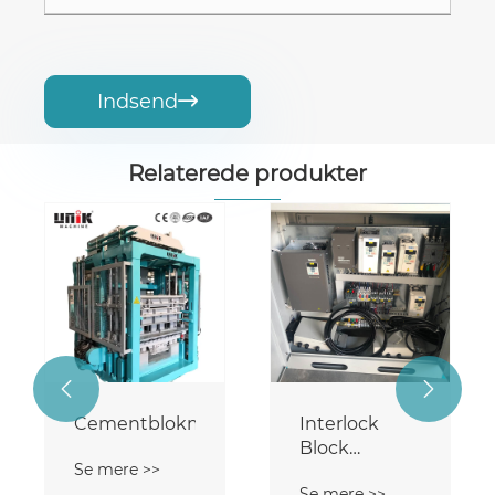
Indsend

Relaterede produkter


smaskine
Cementblokmaskine
Interlock
Block
Se mere >>
Machine
Se mere >>