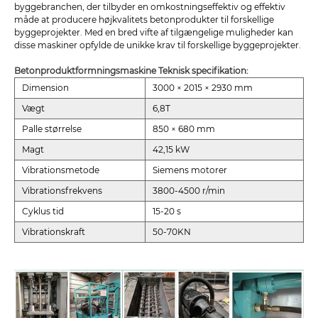
byggebranchen, der tilbyder en omkostningseffektiv og effektiv
måde at producere højkvalitets betonprodukter til forskellige
byggeprojekter. Med en bred vifte af tilgængelige muligheder kan
disse maskiner opfylde de unikke krav til forskellige byggeprojekter.
Betonproduktformningsmaskine Teknisk specifikation:
Dimension
3000 × 2015 × 2930 mm
Vægt
6,8T
Palle størrelse
850 × 680 mm
Magt
42,15 kW
Vibrationsmetode
Siemens motorer
Vibrationsfrekvens
3800-4500 r/min
Cyklus tid
15-20 s
Vibrationskraft
50-70KN