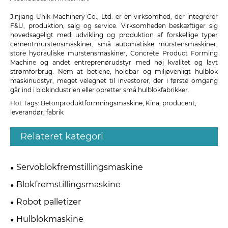
Jinjiang Unik Machinery Co., Ltd. er en virksomhed, der integrerer
F&U, produktion, salg og service. Virksomheden beskæftiger sig
hovedsageligt med udvikling og produktion af forskellige typer
cementmurstensmaskiner, små automatiske murstensmaskiner,
store hydrauliske murstensmaskiner, Concrete Product Forming
Machine og andet entreprenørudstyr med høj kvalitet og lavt
strømforbrug. Nem at betjene, holdbar og miljøvenligt hulblok
maskinudstyr, meget velegnet til investorer, der i første omgang
går ind i blokindustrien eller opretter små hulblokfabrikker.
Hot Tags: Betonproduktformningsmaskine, Kina, producent,
leverandør, fabrik
Relateret kategori
Servoblokfremstillingsmaskine
Blokfremstillingsmaskine
Robot palletizer
Hulblokmaskine