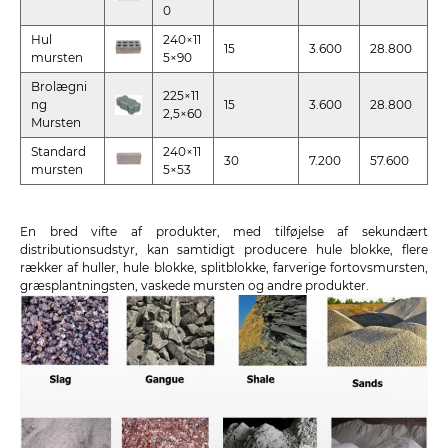
0
Hul
240×11
15
3.600
28.800
mursten
5×90
Brolægni
225×11
ng
15
3.600
28.800
2,5×60
Mursten
Standard
240×11
30
7.200
57.600
mursten
5×53
En bred vifte af produkter, med tilføjelse af sekundært
distributionsudstyr, kan samtidigt producere hule blokke, flere
rækker af huller, hule blokke, splitblokke, farverige fortovsmursten,
græsplantningsten, vaskede mursten og andre produkter.