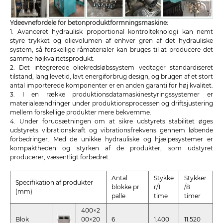
Ydeevnefordele for betonproduktformningsmaskine:
1. Avanceret hydraulisk proportional kontrolteknologi kan nemt
styre trykket og olievolumen af ​​enhver gren af ​​det hydrauliske
system, så forskellige råmaterialer kan bruges til at producere det
samme højkvalitetsprodukt.
2. Det integrerede oliekredsløbssystem vedtager standardiseret
tilstand, lang levetid, lavt energiforbrug design, og brugen af ​​et stort
antal importerede komponenter er en anden garanti for høj kvalitet.
3. I en række produktionsdatamaskinestyringssystemer er
materialeændringer under produktionsprocessen og driftsjustering
mellem forskellige produkter mere bekvemme.
4. Under forudsætningen om at sikre udstyrets stabilitet øges
udstyrets vibrationskraft og vibrationsfrekvens gennem løbende
forbedringer. Med de unikke hydrauliske og hjælpesystemer er
kompaktheden og styrken af ​​de produkter, som udstyret
producerer, væsentligt forbedret.
Antal
Stykke
Stykker
Specifikation af produkter
blokke pr.
r/1
/8
(mm)
palle
time
timer
400×2
Blok
00×20
6
1.400
11.520