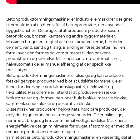
Betonproduktformningsmaskiner er industrielle maskiner designet
til produktion af en bred vifte af betonprodukter, der anvendes i
byggebranchen. De bruges til at producere produkter såsom
betonblokke, brosten, kantsten og andre byggematerialer.
Maskinen bruger en tragt til at læsse råmaterialerne, herunder
cement, vand, sand og tilslag. Blandingen føres derefter ind i en
form, hvor den formes og komprimeres til den ønskede
produktform og størrelse. Maskinen kan være automatiseret,
halvautomatisk eller manuel afhængig af den specifikke
maskintype.
Betonproduktformningsmaskiner er alsidige og kan producere
forskellige typer produkter ved blot at udskifte formene. De er
kendt for deres høje produktionskapacitet, effektivitet og
fleksibilitet. Maskinerne er i stand til at producere en række
blokstørrelser og -former, herunder hule blokke, massive blokke,
sammenlåsende blokke og dekorative blokke.
Disse maskiner producerer højkvalitets, holdbare produkter, der
opfylder byggebranchens strenge standarder. De er pålidelige,
nemme at bruge og kræver minimal vedligeholdelse. Maskinens
energieffektive design minimerer forbruget af strøm og er med til at
reducere produktionsomkostningerne.
Samlet set er betonproduktformningsmaskiner en væsentlig del af