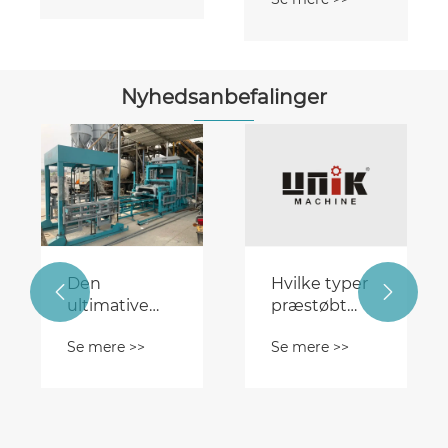
Nyhedsanbefalinger
Den
Hvilke typer


ultimative
præstøbt
guide til
letvægts
Se mere >>
Se mere >>
cementblokmaskiner
vægpanelmaskine
kiner
til
er der?
byggeindustrien
oder?