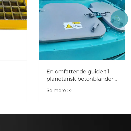

En omfattende guide til
planetarisk betonblander i
konstruktions- og
Se mere >>
ker og
ingeniørmaskinindustrien