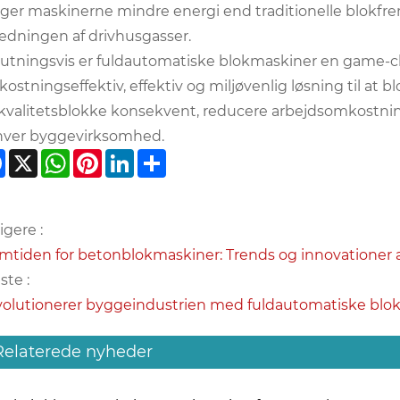
ger maskinerne mindre energi end traditionelle blokfre
edningen af ​​drivhusgasser.
lutningsvis er fuldautomatiske blokmaskiner en game-c
ostningseffektiv, effektiv og miljøvenlig løsning til at 
kvalitetsblokke konsekvent, reducere arbejdsomkostning
ver byggevirksomhed.
Facebook
X
WhatsApp
Pinterest
LinkedIn
Share
igere :
mtiden for betonblokmaskiner: Trends og innovationer a
te :
olutionerer byggeindustrien med fuldautomatiske blo
Relaterede nyheder