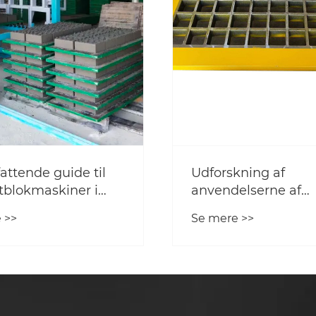
attende guide til
Udforskning af
blokmaskiner i
anvendelserne af
branchen
sammenlåsende
 >>
Se mere >>
blokmaskiner: mær
innovationer