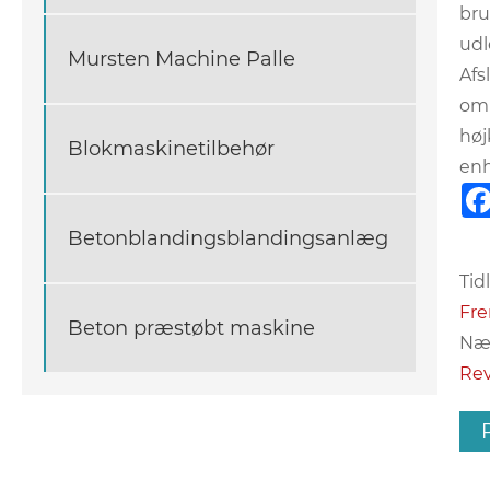
bru
udl
Mursten Machine Palle
Afs
omk
høj
Blokmaskinetilbehør
enh
Betonblandingsblandingsanlæg
Tidl
Fre
Beton præstøbt maskine
Næs
Rev