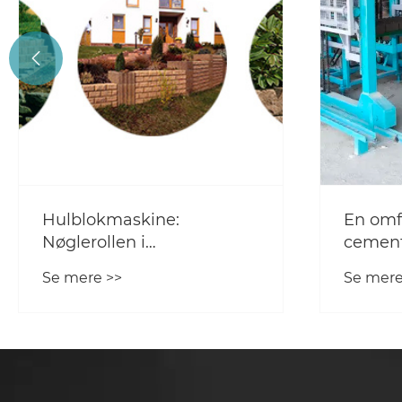

Hulblokmaskine:
En omf
Nøglerollen i
cement
betonmaskineri
bygge
Se mere >>
Se mere