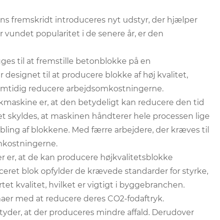
s fremskridt introduceres nyt udstyr, der hjælper
 vundet popularitet i de senere år, er den
ges til at fremstille betonblokke på en
 designet til at producere blokke af høj kvalitet,
samtidig reducere arbejdsomkostningerne.
okmaskine er, at den betydeligt kan reducere den tid
Det skyldes, at maskinen håndterer hele processen lige
bling af blokkene. Med færre arbejdere, der kræves til
mkostningerne.
 er, at de kan producere højkvalitetsblokke
uceret blok opfylder de krævede standarder for styrke,
et kvalitet, hvilket er vigtigt i byggebranchen.
er med at reducere deres CO2-fodaftryk.
etyder, at der produceres mindre affald. Derudover