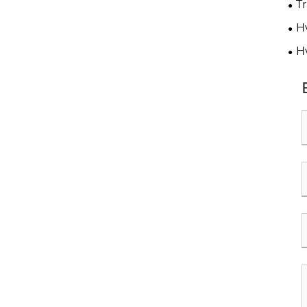
T
Blo
H
val
Hv
fre