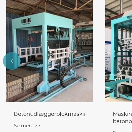

Betonudlæggerblokmaskine
Maskine
betonb
Se mere >>