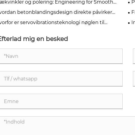
rækvinkler og polering: Engineering for Smooth
P
ck Ejection
me
vordan betonblandingsdesign direkte påvirker
F
get af formmateriale
Pr
orfor er servovibrationsteknologi nøglen til
I
mstilling af betonblokke?
Ki
Efterlad mig en besked