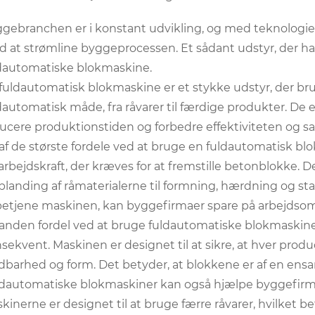
gebranchen er i konstant udvikling, og med teknologien
 at strømline byggeprocessen. Et sådant udstyr, der har
dautomatiske blokmaskine.
fuldautomatisk blokmaskine er et stykke udstyr, der bru
dautomatisk måde, fra råvarer til færdige produkter. De er
ucere produktionstiden og forbedre effektiviteten og 
af de største fordele ved at bruge en fuldautomatisk bl
arbejdskraft, der kræves for at fremstille betonblokke. 
 blanding af råmaterialerne til formning, hærdning og sta
betjene maskinen, kan byggefirmaer spare på arbejdso
anden fordel ved at bruge fuldautomatiske blokmaskiner
sekvent. Maskinen er designet til at sikre, at hver prod
dbarhed og form. Det betyder, at blokkene er af en ensart
dautomatiske blokmaskiner kan også hjælpe byggefirma
kinerne er designet til at bruge færre råvarer, hvilket b