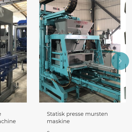

e
Statisk presse mursten
achine
maskine