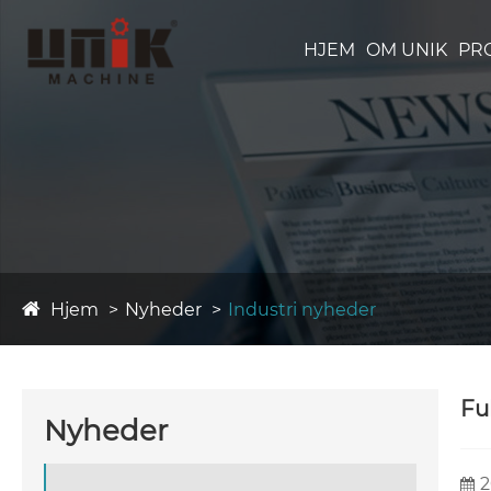
HJEM
OM UNIK
PR
Hjem
Nyheder
Industri nyheder
Fu
Nyheder
2