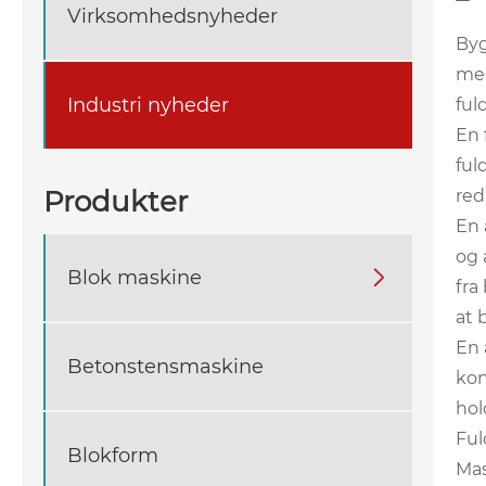
Virksomhedsnyheder
Byg
med
Industri nyheder
ful
En 
ful
Produkter
red
En 
og 
Blok maskine

fra
at 
En 
Betonstensmaskine
kon
hol
Ful
Blokform
Mas