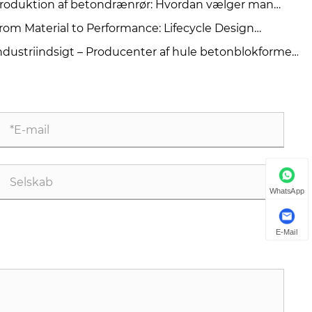
roduktion af betondrænrør: Hvordan vælger man
llem ekstruderings- og rulleophængningsmetoder?
rom Material to Performance: Lifecycle Design
inciples for High-Quality Concrete Steel Moulds
ndustriindsigt – Producenter af hule betonblokforme
na
WhatsApp
E-Mail