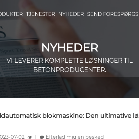
ODUKTER
TJENESTER
NYHEDER
SEND FORESPØRGS
NYHEDER
VI LEVERER KOMPLETTE LØSNINGER TIL
BETONPRODUCENTER.
ldautomatisk blokmaskine: Den ultimative løs
023-07-02
1
Efterlad mig en besked